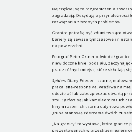
Najczęściej są to rozgraniczenia stworz
zagradzają. Decydują o przynależności l
rozwiązania złożonych problemów.
Granice potrafią być zdumiewająco otwa
bariery są zawsze tymczasowe i niestałe,
na powierzchni.
Fotograf Peter Ortner odwiedził granice 
niewidoczne linie podziału, zaczynając
prac z różnych miejsc, które składają s
Spiders
Diany Frieder- czarne, malowane 
praca site-responsive, wrażliwa na mie
oddzielać lub zabezpieczać otwartą prze
stoi.
Spiders
są jak kameleon: raz ich cz
Innym razem ich czarna satynowa powł
grupa stanowią zderzenie dwóch zupełni
„Na granicy” to wystawa, która granice p
prezentowanych w przestrzeni galerii cyt