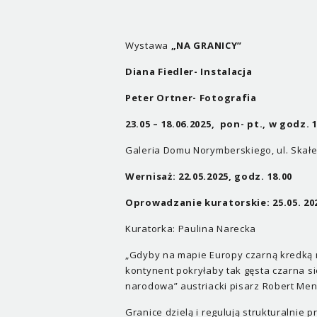
Wystawa
„NA GRANICY”
Diana Fiedler- Instalacja
Peter Ortner- Fotografia
23.05 – 18.06.2025, pon- pt., w godz. 1
Galeria Domu Norymberskiego, ul. Skał
Wernisaż: 22.05.2025, godz. 18.00
Oprowadzanie kuratorskie: 25.05. 202
Kuratorka: Paulina Narecka
„Gdyby na mapie Europy czarną kredką na
kontynent pokryłaby tak gęsta czarna s
narodowa” austriacki pisarz Robert Me
Granice dzielą i regulują strukturalnie p