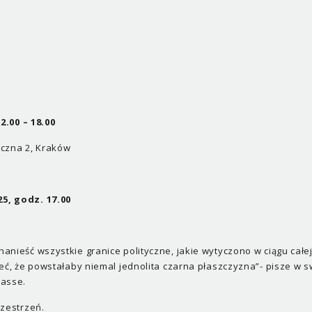
2.00 – 18.00
eczna 2, Kraków
5, godz. 17.00
nieść wszystkie granice polityczne, jakie wytyczono w ciągu całej 
ieć, że powstałaby niemal jednolita czarna płaszczyzna”- pisze w 
nasse.
rzestrzeń.