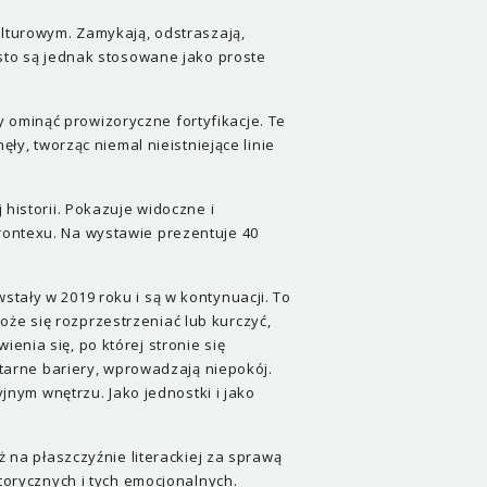
ulturowym. Zamykają, odstraszają,
ęsto są jednak stosowane jako proste
 ominąć prowizoryczne fortyfikacje. Te
ęły, tworząc niemal nieistniejące linie
 historii. Pokazuje widoczne i
rontexu. Na wystawie prezentuje 40
tały w 2019 roku i są w kontynuacji. To
że się rozprzestrzeniać lub kurczyć,
enia się, po której stronie się
itarne bariery, wprowadzają niepokój.
ym wnętrzu. Jako jednostki i jako
ż na płaszczyźnie literackiej za sprawą
storycznych i tych emocjonalnych.