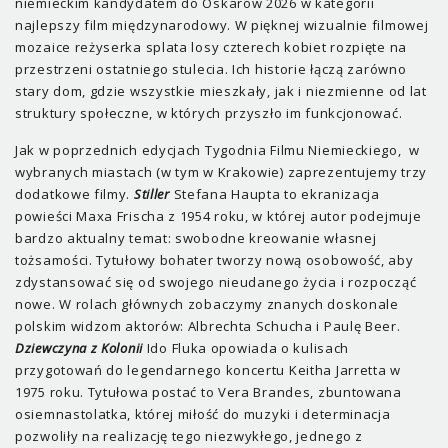
niemieckim kandydatem do Oskarów 2026 w kategorii
najlepszy film międzynarodowy. W pięknej wizualnie filmowej
mozaice reżyserka splata losy czterech kobiet rozpięte na
przestrzeni ostatniego stulecia. Ich historie łączą zarówno
stary dom, gdzie wszystkie mieszkały, jak i niezmienne od lat
struktury społeczne, w których przyszło im funkcjonować.
Jak w poprzednich edycjach Tygodnia Filmu Niemieckiego, w
wybranych miastach (w tym w Krakowie) zaprezentujemy trzy
dodatkowe filmy.
Stiller
Stefana Haupta to ekranizacja
powieści Maxa Frischa z 1954 roku, w której autor podejmuje
bardzo aktualny temat: swobodne kreowanie własnej
tożsamości. Tytułowy bohater tworzy nową osobowość, aby
zdystansować się od swojego nieudanego życia i rozpocząć
nowe. W rolach głównych zobaczymy znanych doskonale
polskim widzom aktorów: Albrechta Schucha i Paulę Beer.
Dziewczyna z Kolonii
Ido Fluka opowiada o kulisach
przygotowań do legendarnego koncertu Keitha Jarretta w
1975 roku. Tytułowa postać to Vera Brandes, zbuntowana
osiemnastolatka, której miłość do muzyki i determinacja
pozwoliły na realizację tego niezwykłego, jednego z