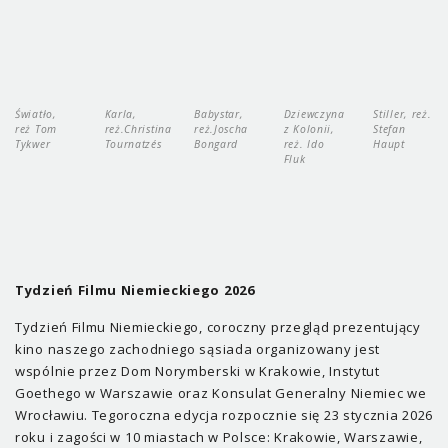
Światło,
Karla,
Babystar,
Dziewczyna
Stiller, reż.
reż Tom
reż.Christina
reż.Joscha
z Kolonii,
Stefan
Tykwer
Tournatzés
Bongard
reż. Ido
Haupt
Fluk
Tydzień Filmu Niemieckiego 2026
Tydzień Filmu Niemieckiego, coroczny przegląd prezentujący
kino naszego zachodniego sąsiada organizowany jest
wspólnie przez Dom Norymberski w Krakowie, Instytut
Goethego w Warszawie oraz Konsulat Generalny Niemiec we
Wrocławiu. Tegoroczna edycja rozpocznie się 23 stycznia 2026
roku i zagości w 10 miastach w Polsce: Krakowie, Warszawie,