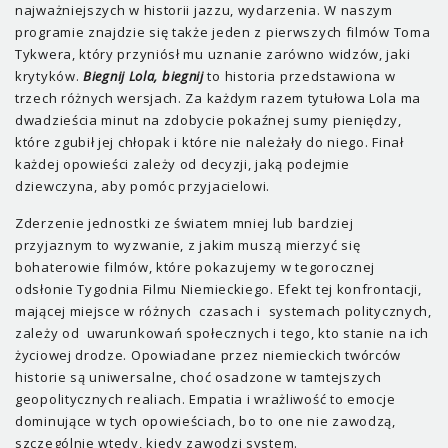
najważniejszych w historii jazzu, wydarzenia. W naszym
programie znajdzie się także jeden z pierwszych filmów Toma
Tykwera, który przyniósł mu uznanie zarówno widzów, jaki
krytyków.
Biegnij Lola, biegnij
to historia przedstawiona w
trzech różnych wersjach. Za każdym razem tytułowa Lola ma
dwadzieścia minut na zdobycie pokaźnej sumy pieniędzy,
które zgubił jej chłopak i które nie należały do niego. Finał
każdej opowieści zależy od decyzji, jaką podejmie
dziewczyna, aby pomóc przyjacielowi.
Zderzenie jednostki ze światem mniej lub bardziej
przyjaznym to wyzwanie, z jakim muszą mierzyć się
bohaterowie filmów, które pokazujemy w tegorocznej
odsłonie Tygodnia Filmu Niemieckiego. Efekt tej konfrontacji,
mającej miejsce w różnych czasach i systemach politycznych,
zależy od uwarunkowań społecznych i tego, kto stanie na ich
życiowej drodze. Opowiadane przez niemieckich twórców
historie są uniwersalne, choć osadzone w tamtejszych
geopolitycznych realiach. Empatia i wrażliwość to emocje
dominujące w tych opowieściach, bo to one nie zawodzą,
szczególnie wtedy, kiedy zawodzi system.