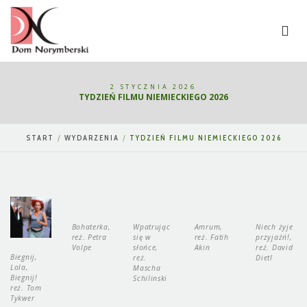
2 STYCZNIA 2026
TYDZIEŃ FILMU NIEMIECKIEGO 2026
START
WYDARZENIA
TYDZIEŃ FILMU NIEMIECKIEGO 2026
Bohaterka,
Wpatrując
Amrum,
Niech żyje
reż. Petra
się w
reż. Fatih
przyjaźń!,
Volpe
słońce,
Akin
reż. David
Biegnij,
reż.
Dietl
Lola,
Mascha
Biegnij!
Schilinski
reż. Tom
Tykwer