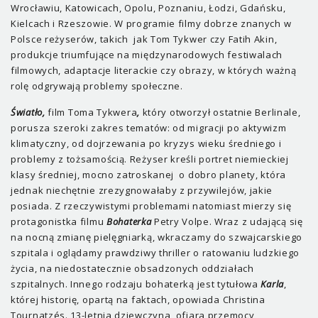
Wrocławiu, Katowicach, Opolu, Poznaniu, Łodzi, Gdańsku,
Kielcach i Rzeszowie. W programie filmy dobrze znanych w
Polsce reżyserów, takich jak Tom Tykwer czy Fatih Akin,
produkcje triumfujące na międzynarodowych festiwalach
filmowych, adaptacje literackie czy obrazy, w których ważną
rolę odgrywają problemy społeczne.
Światło,
film Toma Tykwera
,
który otworzył ostatnie Berlinale,
porusza szeroki zakres tematów: od migracji po aktywizm
klimatyczny, od dojrzewania po kryzys wieku średniego i
problemy z tożsamością. Reżyser kreśli portret niemieckiej
klasy średniej, mocno zatroskanej o dobro planety, która
jednak niechętnie zrezygnowałaby z przywilejów, jakie
posiada. Z rzeczywistymi problemami natomiast mierzy się
protagonistka filmu
Bohaterka
Petry Volpe. Wraz z udającą się
na nocną zmianę pielęgniarką, wkraczamy do szwajcarskiego
szpitala i oglądamy prawdziwy thriller o ratowaniu ludzkiego
życia, na niedostatecznie obsadzonych oddziałach
szpitalnych. Innego rodzaju bohaterką jest tytułowa
Karla
,
której historię, opartą na faktach, opowiada Christina
Tournatzés. 13-letnia dziewczyna, ofiara przemocy