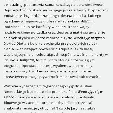
seksualnej, postanawia sama zawalczyć o sprawiedliwość i
doprowadzić do ukarania swojego prześladowcy. Dojrzałość i
empatia cechuje także Nanninga, dwunastolatka, którego
oglądamy w najnowszym obrazie Fatih Akina,
Amrum
.
Rodzinne i lokalne konflikty w obliczu końca wojny i
nazistowskiego porządku oraz depresja matki sprawiają, że
chłopak szybko wkracza w dorosłe życie.
Niech żyje przyjaźń!
Davida Dietla z kolei to pochwała przyjacielskich relacji,
ciepła i wzruszająca opowieść o grupie bliskich ludzi,
wspierających się i celebrujących wspólnie ważne momenty w
ich życiu.
Babystar
, to film, który stoi na przeciwległym
biegunie. Opowiada historię wyalienowanej rodziny
instagramowych influenserów, sprzedającej, nie bez
konsekwencji, swoją prywatność milionowej publiczności.
Ważnym wydarzeniem tegorocznego Tygodnia Filmu
Niemieckiego będzie polska premiera filmu
Wpatrując się w
słońce
. Pokazywany w konkursie ostatniego festiwalu
filmowego w Cannes obraz Maschy Schilinski zebrał
znakomite recenzje , otrzymał Nagrodę Jury, jest także